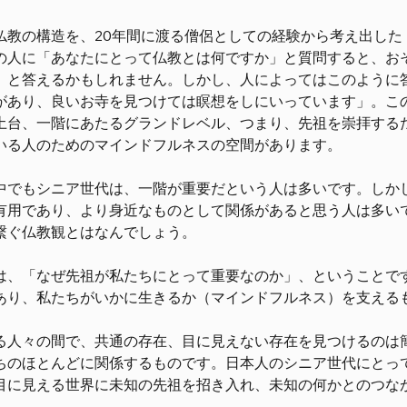
仏教の構造を、20年間に渡る僧侶としての経験から考え出し
の人に「あなたにとって仏教とは何ですか」と質問すると、お
」と答えるかもしれません。しかし、人によってはこのように
があり、良いお寺を見つけては瞑想をしにいっています」。こ
土台、一階にあたるグランドレベル、つまり、先祖を崇拝する
いる人のためのマインドフルネスの空間があります。
中でもシニア世代は、一階が重要だという人は多いです。しか
有用であり、より身近なものとして関係があると思う人は多い
繋ぐ仏教観とはなんでしょう。
は、「なぜ先祖が私たちにとって重要なのか」、ということで
あり、私たちがいかに生きるか（マインドフルネス）を支える
る人々の間で、共通の存在、目に見えない存在を見つけるのは
ちのほとんどに関係するものです。日本人のシニア世代にとっ
目に見える世界に未知の先祖を招き入れ、未知の何かとのつな