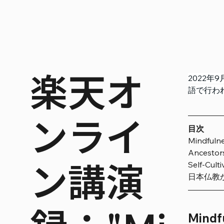
楽天オ
2022
語で行わ
ンライ
目次
Mindf
Ances
ン講演
Self-Cul
日本仏教
Min