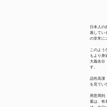
日本人の自
盾してい
の非常に
このよう
もより身
大義名分（
す。
品性高潔（
を見てい
用意周到（
葉は、有