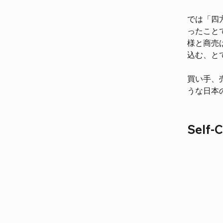
では「四
ったこと
様と商売
込む、と
買い手、
うな日本
Self-