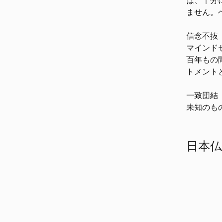
は、十分
ません。
信念不抜（
マインド
百年もの
トメント
一致団結（
未知のも
日本