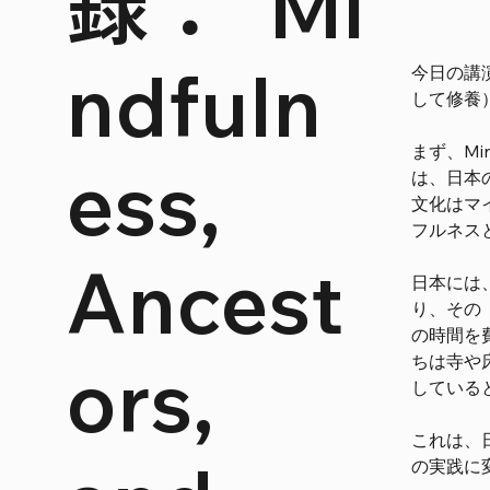
録："Mi
ndfuln
今日の講演で
して修養
まず、M
ess,
は、日本
文化はマ
フルネス
Ancest
日本には、
り、その「
の時間を
ors,
ちは寺や
している
これは、
の実践に