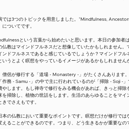
は3つのトピックを用意しました。"Mindfulness, Ancestors, 
）についてです。
indfulnessという言葉から始めたいと思います。本日の参
の仏教はマインドフルネスだと想像していたかもしれません。
インドフルネスであると感じているでしょうか？マインドフル
というとよく瞑想をやっているイメージがあるかもしれません
僧侶が修行する「道場 - Monastery -」がたくさんあります
作務 - Samu -」の中で主に行われているのが「掃除 - So
費やします。もし禅寺で修行をみる機会があれば、きっと掃除
床を掃除し、植物の世話をします。生活のあらゆることをマイ
ときでさえもです。
日本の仏教において重要なポイントです。瞑想だけが修行では
変えることができるのです。つまり、どう生きるかが重要なの