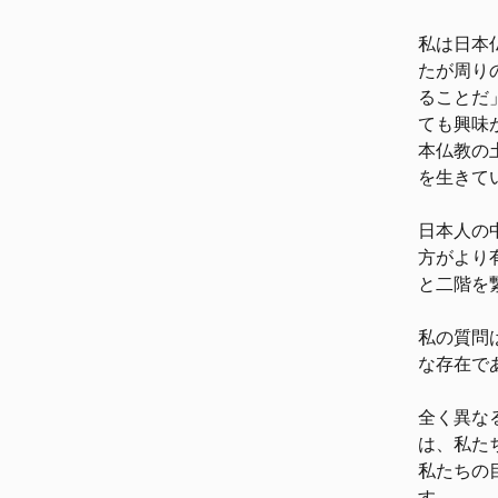
私は日本
たが周り
ることだ
ても興味
本仏教の
を生きて
日本人の
方がより
と二階を
私の質問
な存在で
全く異な
は、私た
私たちの
す。