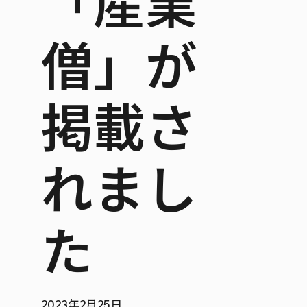
「産業
僧」が
掲載さ
れまし
た
2023年2月25日